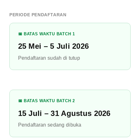
bagian kiri atas halaman
ini.
Pendaftaran
Berita
FAQ