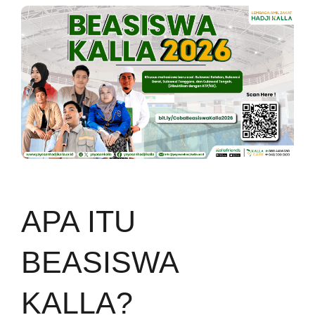
APA ITU
BEASISWA
KALLA?
Beasiswa Kalla
merupakan
program bantuan pendidikan berupa
dukungan pembayaran UKT serta
pengembangan kepemimpinan