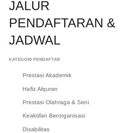
📅 BATAS WAKTU BATCH 2
15 Juli – 31 Agustus 2026
Pendaftaran sedang dibuka
×
Informasi Pendaftaran
Untuk melakukan
pendaftaran Beasiswa
Kalla 2026, silahkan klik
menu
Pendaftaran
pada