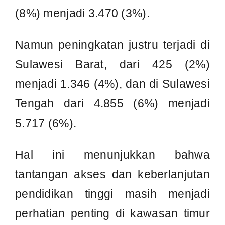
pendidikan tinggi masih menjadi
perhatian penting di kawasan timur
Indonesia.
Sejak tahun 2023 hingga 2024,
program Beasiswa Kalla telah
membantu
733 mahasiswa
melanjutkan studi mereka.
MANFAAT
PROGRAM