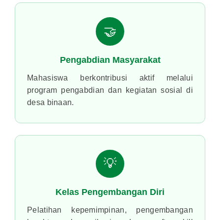
💼
Program Magang
Kesempatan mengikuti program magang di
berbagai unit usaha Kalla Group.
JALUR
PENDAFTARAN &
JADWAL