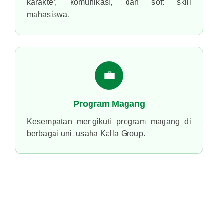
KATEGORI PENDAFTAR
Prestasi Akademik
Hafiz Alquran
Prestasi Olahraga & Seni
Keaktifan Berorganisasi
Disabilitas
PERIODE PENDAFTARAN
📅 BATAS WAKTU BATCH 1
25 Mei – 5 Juli 2026
Pendaftaran sudah di tutup