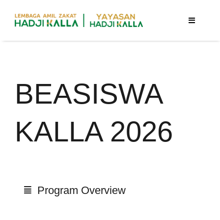
Skip
to
Toggle
Navigatio
content
Beranda
BEASISWA
Berita
KALLA 2026
Program
Tentang Kami
Program Overview
Publikasi