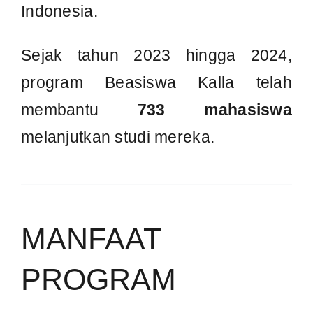
🤝
Pengabdian Masyarakat
Mahasiswa berkontribusi aktif melalui
program pengabdian dan kegiatan sosial di
desa binaan.
💡
Kelas Pengembangan Diri
Pelatihan kepemimpinan, pengembangan
karakter, komunikasi, dan soft skill
mahasiswa.