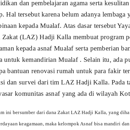
LAZ) Hadji Kalla membuat program pemberdayaan pend
ada asnaf Mualaf serta pemberian bantuan, pelatihan 
emandirian Mualaf . Selain itu, ada pula program bantu
 renovasi rumah untuk para fakir terpilih yang telah me
urvei dari tim LAZ Hadji Kalla. Pada tahun 2024, progra
unitas asnaf yang ada di wilayah Kota Makassar dan 
mber dari dana Zakat LAZ Hadji Kalla, yang diharapkan melalui progra
gamaan, maka kelompok Asnaf bisa mandiri dan berdaya secara ekonomi