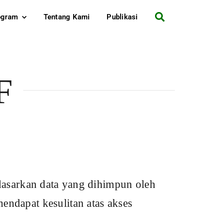
ogram
Tentang Kami
Publikasi
 dihimpun oleh
atas akses
n kebutuhan
melakukan
melalui Lembaga