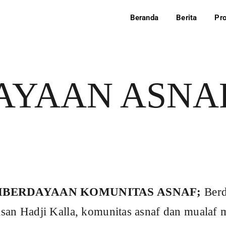
Beranda
Berita
Pr
AAN ASNAF
YAAN KOMUNITAS ASNAF;
Berdasarkan data yang
 Kalla, komunitas asnaf dan mualaf mendapat kesulitan 
n pembelajaran agama serta kesulitan dalam pemenuha
rsebut karena belum adanya lembaga yang secara rutin 
ada Mualaf. Atas dasar tersebut Yayasan Hadji Kalla 