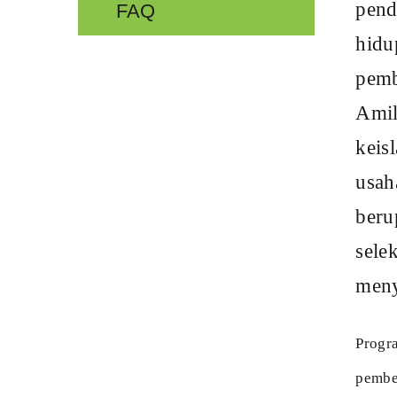
Amil Zakat (
keislaman kep
usaha untuk k
berupa bantuan
seleksi dan s
menyasar kom
Program ini bersu
pemberdayaan kea