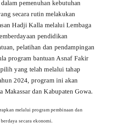
idikan
dan pendampingan
an Asnaf Fakir
lalui tahap
m ini akan
Kabupaten Gowa.
m pembinaan dan
.