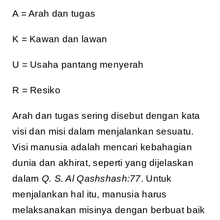
A = Arah dan tugas
K = Kawan dan lawan
U = Usaha pantang menyerah
R = Resiko
Arah dan tugas sering disebut dengan kata
visi dan misi dalam menjalankan sesuatu.
Visi manusia adalah mencari kebahagian
dunia dan akhirat, seperti yang dijelaskan
dalam
Q. S. Al Qashshash:77
. Untuk
menjalankan hal itu, manusia harus
melaksanakan misinya dengan berbuat baik