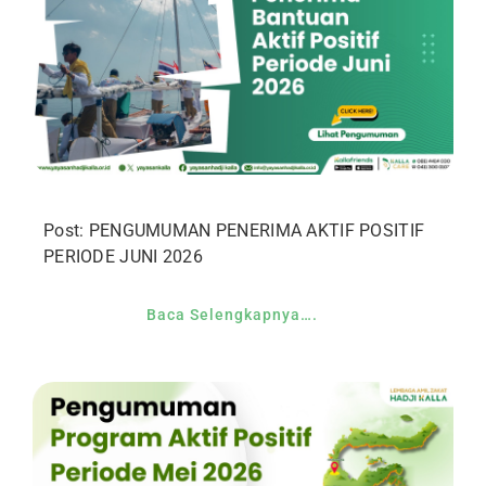
Post: PENGUMUMAN PENERIMA AKTIF POSITIF
PERIODE JUNI 2026
Baca Selengkapnya….