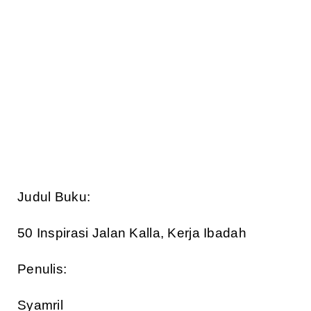
Judul Buku:
50 Inspirasi Jalan Kalla, Kerja Ibadah
Penulis:
Syamril