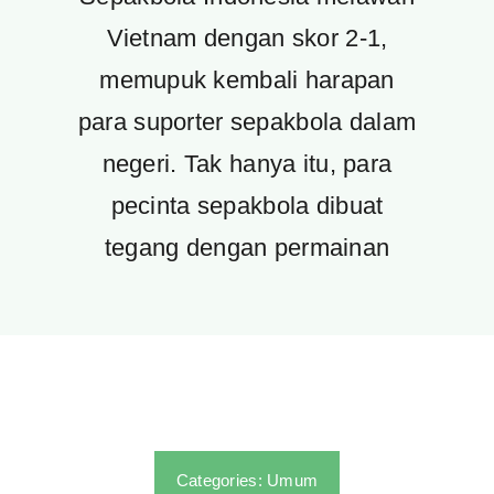
Vietnam dengan skor 2-1,
memupuk kembali harapan
para suporter sepakbola dalam
negeri. Tak hanya itu, para
pecinta sepakbola dibuat
tegang dengan permainan
Categories:
Umum