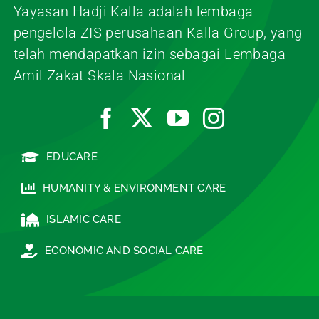
Yayasan Hadji Kalla adalah lembaga
pengelola ZIS perusahaan Kalla Group, yang
telah mendapatkan izin sebagai Lembaga
Amil Zakat Skala Nasional
EDUCARE
HUMANITY & ENVIRONMENT CARE
ISLAMIC CARE
ECONOMIC AND SOCIAL CARE