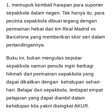
1, memupuk kembali harapan para suporter
sepakbola dalam negeri. Tak hanya itu, para
pecinta sepakbola dibuat tegang dengan
permainan hebat dari tim Real Madrid vs
Barcelona yang memberikan skor seri dalam
pertandingannya.
Buku ini, bukan mengulas seputar
sepakbola namun penulis ingin berbagi
hikmah dari permainan sepakbola yang
dapat dikaitkan dengan kehidupan sehari-
hari. Belajar dari sepakbola, terdapat empat
pelajaran yang dapat diambil dalam
kehidupan kita yakni disingkat AKUR.