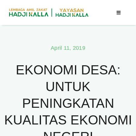
Skip
to
Toggle
Navigatio
content
Beranda
April 11, 2019
Berita
EKONOMI DESA:
Program
UNTUK
Tentang Kami
PENINGKATAN
Publikasi
KUALITAS EKONOMI