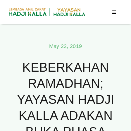
Skip
to
Toggle
Navigatio
content
Beranda
May 22, 2019
Berita
KEBERKAHAN
Program
RAMADHAN;
Tentang Kami
YAYASAN HADJI
Publikasi
KALLA ADAKAN