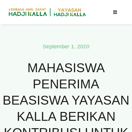
Skip
to
Toggle
Navigatio
content
Beranda
September 1, 2020
Berita
MAHASISWA
Program
PENERIMA
Tentang Kami
BEASISWA YAYASAN
Publikasi
KALLA BERIKAN