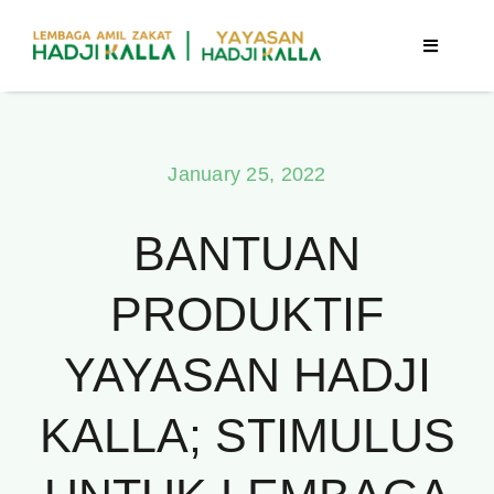
Skip
to
Toggle
Navigatio
content
Beranda
January 25, 2022
Berita
BANTUAN
Program
PRODUKTIF
Tentang Kami
YAYASAN HADJI
Publikasi
KALLA; STIMULUS