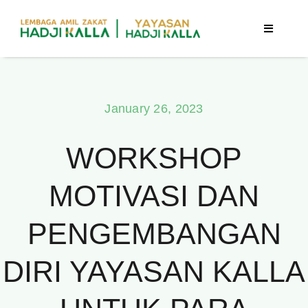
Skip
to
Toggle
Navigatio
content
Beranda
January 26, 2023
Berita
WORKSHOP
Program
MOTIVASI DAN
Tentang Kami
PENGEMBANGAN
Publikasi
DIRI YAYASAN KALLA