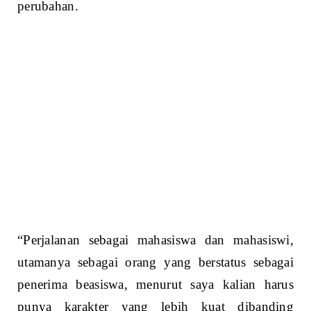
perubahan.
“Perjalanan sebagai mahasiswa dan mahasiswi,
utamanya sebagai orang yang berstatus sebagai
penerima beasiswa, menurut saya kalian harus
punya karakter yang lebih kuat dibanding
mahasiswa pada umumnya, kalian harus bisa
menunjukkan bahwa kalian bisa menjadi agen
perubahan dan bisa membawa ide-ide cemerlang
agar bisa membangun negeri, terutama
membangun daerah, daerah di mana kalian
berasal.” Ungkapnya di hadapan para mahasiswa
penerima Beasiswa Kalla.