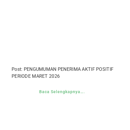
Post: PENGUMUMAN PENERIMA AKTIF POSITIF
PERIODE MARET 2026
Baca Selengkapnya….
Yayasan Hadji Kalla adalah lembaga
pengelola ZIS perusahaan Kalla Group, yang
telah mendapatkan izin sebagai Lembaga