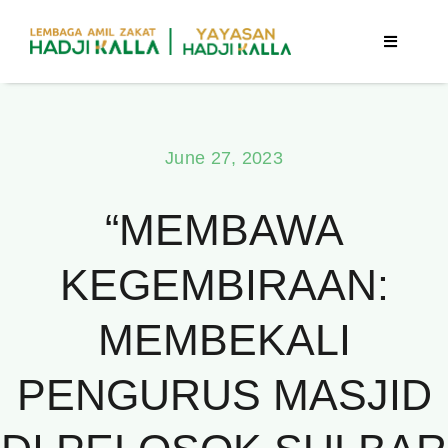
Skip
to
Toggle
Navigatio
content
Beranda
June 27, 2023
Berita
“MEMBAWA
Program
KEGEMBIRAAN:
Tentang Kami
MEMBEKALI
Publikasi
PENGURUS MASJID