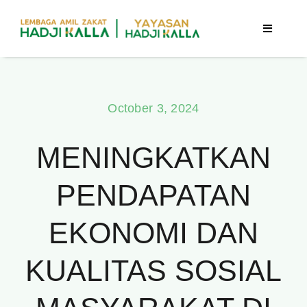
Skip
to
Toggle
Navigatio
content
Beranda
October 3, 2024
Berita
MENINGKATKAN
Program
PENDAPATAN
Tentang Kami
EKONOMI DAN
Publikasi
KUALITAS SOSIAL