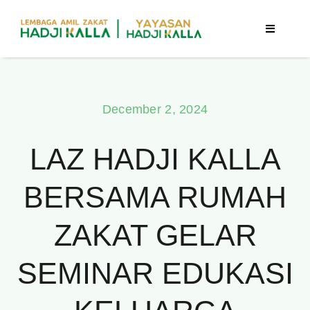
Skip
to
Toggle
Navigatio
content
Beranda
December 2, 2024
Berita
LAZ HADJI KALLA
Program
BERSAMA RUMAH
Tentang Kami
ZAKAT GELAR
Publikasi
SEMINAR EDUKASI