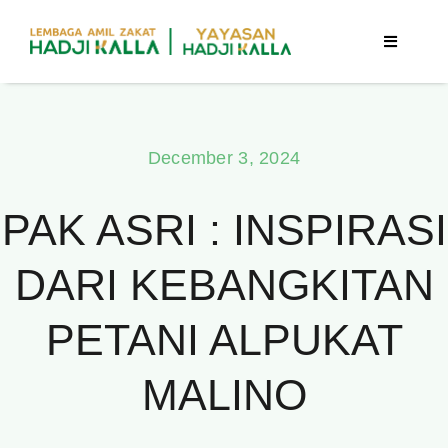
Skip
to
Toggle
Navigatio
content
Beranda
December 3, 2024
Berita
PAK ASRI : INSPIRASI
Program
DARI KEBANGKITAN
Tentang Kami
PETANI ALPUKAT
Publikasi
MALINO