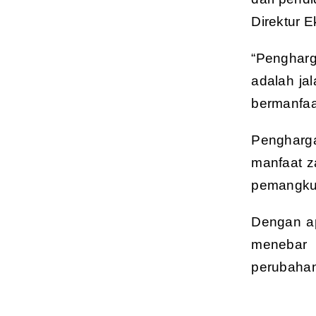
Direktur 
“Pengharg
adalah ja
bermanfaat
Pengharga
manfaat z
pemangku 
Dengan ap
menebar 
perubahan