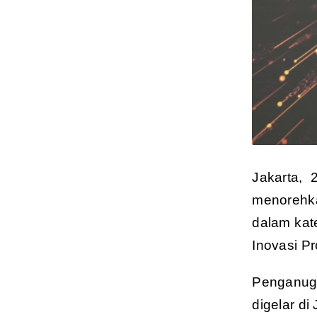
Jakarta, 
menorehka
dalam kat
Inovasi P
Penganuge
digelar di