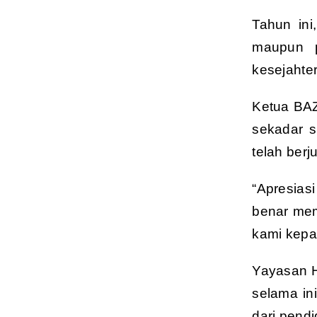
Tahun in
maupun p
kesejahte
Ketua BAZ
sekadar s
telah ber
“Apresias
benar mem
kami kepad
Yayasan H
selama in
dari pend