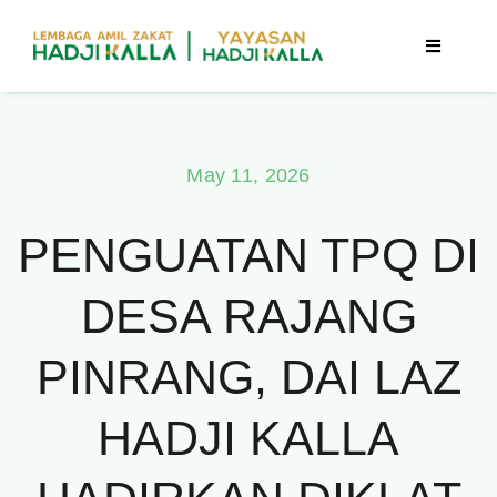
Skip
to
Toggle
Navigatio
content
Beranda
May 11, 2026
Berita
PENGUATAN TPQ DI
Program
DESA RAJANG
Tentang Kami
PINRANG, DAI LAZ
Publikasi
HADJI KALLA