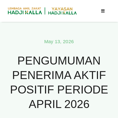
Skip
to
Toggle
Navigatio
content
Beranda
May 13, 2026
Berita
PENGUMUMAN
Program
PENERIMA AKTIF
Tentang Kami
POSITIF PERIODE
Publikasi
APRIL 2026