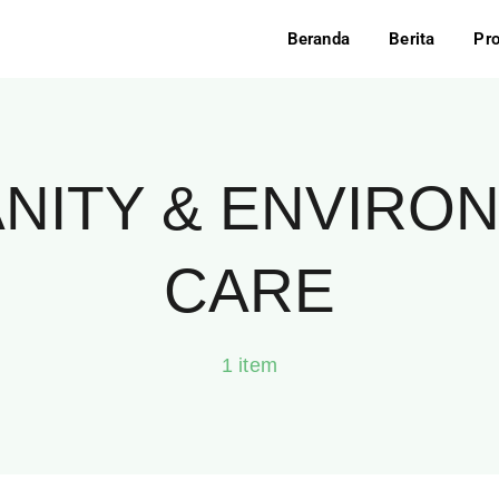
Beranda
Berita
Pr
NITY & ENVIRO
CARE
1 item