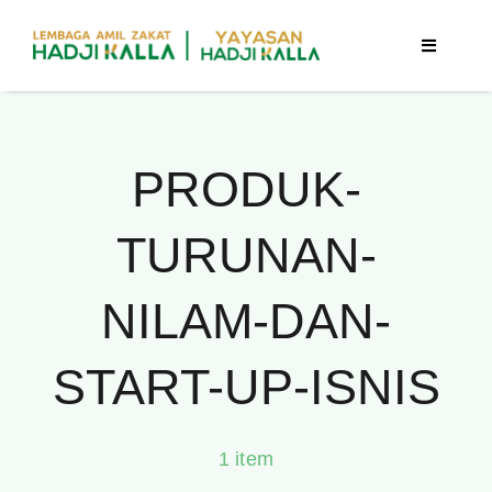
Skip
to
Toggle
Navigatio
content
Beranda
PRODUK-
Berita
TURUNAN-
Program
NILAM-DAN-
Tentang Kami
START-UP-ISNIS
Publikasi
1 item