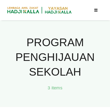
Skip
to
Toggle
Navigatio
content
Beranda
PROGRAM
Berita
PENGHIJAUAN
Program
SEKOLAH
Tentang Kami
3 items
Publikasi