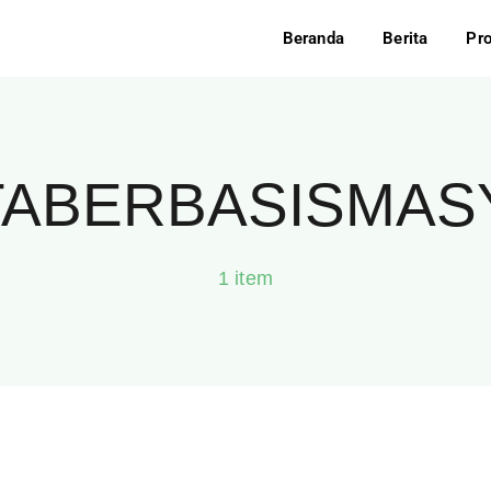
Beranda
Berita
Pr
TABERBASISMAS
1 item