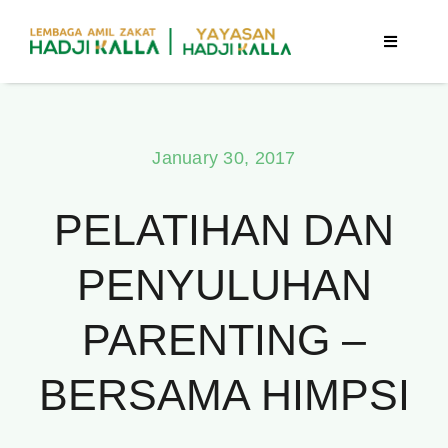
Skip
to
Toggle
Navigatio
content
Beranda
January 30, 2017
Berita
PELATIHAN DAN
Program
PENYULUHAN
Tentang Kami
PARENTING –
Publikasi
BERSAMA HIMPSI