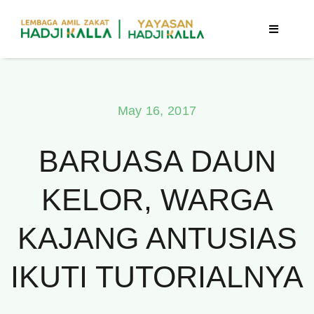
Skip
to
Toggle
Navigatio
content
Beranda
May 16, 2017
Berita
BARUASA DAUN
Program
KELOR, WARGA
Tentang Kami
KAJANG ANTUSIAS
Publikasi
IKUTI TUTORIALNYA