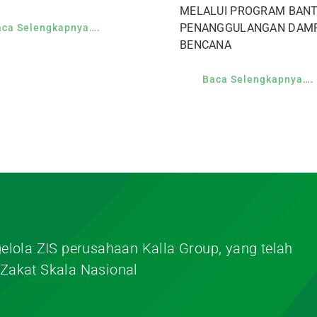
MELALUI PROGRAM BAN
PENANGGULANGAN DAM
aca Selengkapnya….
BENCANA
Baca Selengkapnya….
elola ZIS perusahaan Kalla Group, yang telah
Zakat Skala Nasional