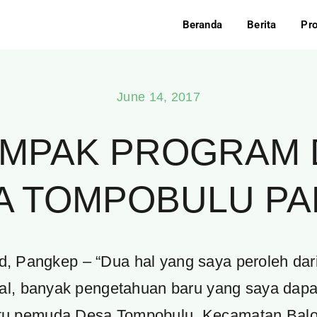
Beranda
Berita
Pr
June 14, 2017
AMPAK PROGRAM
 TOMPOBULU P
id, Pangkep – “Dua hal yang saya peroleh da
al, banyak pengetahuan baru yang saya dapa
h satu pemuda Desa Tompobulu, Kecamatan Ba