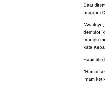
Saat dite
program 
“Awalnya,
demplot ik
mampu mey
kata Kepa
Hausiah (
“Hamid se
imam ketik