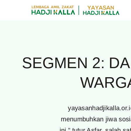
Skip
to
content
SEGMEN 2: D
WARGA
yayasanhadjikalla.or.
menumbuhkan jiwa sosi
ini,” tutur Asfar, sala