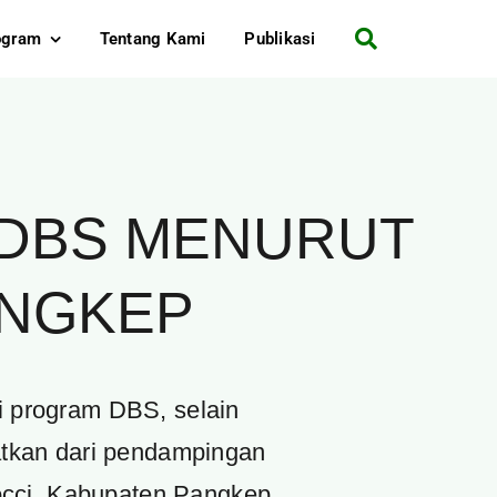
ogram
Tentang Kami
Publikasi
 DBS MENURUT
ANGKEP
ri program DBS, selain
tkan dari pendampingan
locci, Kabupaten Pangkep