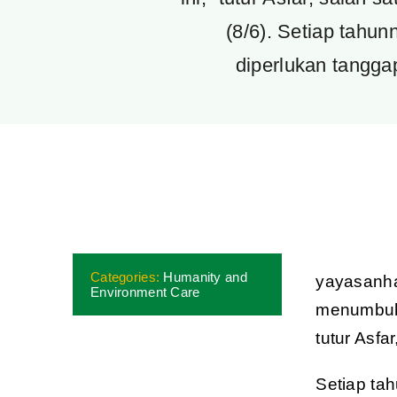
(8/6). Setiap tahu
diperlukan tangg
Categories:
Humanity and
yayasanhad
Environment Care
menumbuhk
tutur Asf
Setiap ta