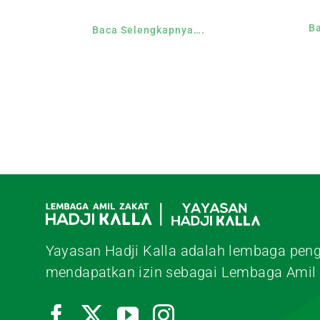
B
Baca Selengkapnya….
Yayasan Hadji Kalla adalah lembaga peng
mendapatkan izin sebagai Lembaga Amil 