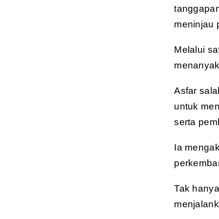
tanggapan
meninjau 
Melalui s
menanyak
Asfar sal
untuk men
serta pem
Ia mengak
perkemba
Tak hanya
menjalanka