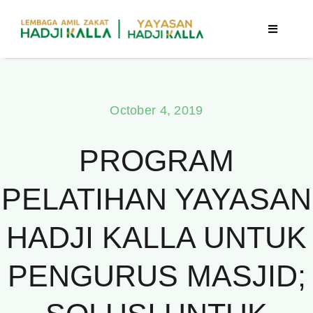
Skip
to
Toggle
Navigatio
content
Beranda
October 4, 2019
Berita
PROGRAM
Program
PELATIHAN YAYASAN
Tentang Kami
HADJI KALLA UNTUK
Publikasi
PENGURUS MASJID;