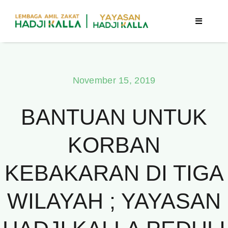
Skip
to
Toggle
Navigatio
content
Beranda
November 15, 2019
Berita
BANTUAN UNTUK
Program
KORBAN
Tentang Kami
KEBAKARAN DI TIGA
Publikasi
WILAYAH ; YAYASAN