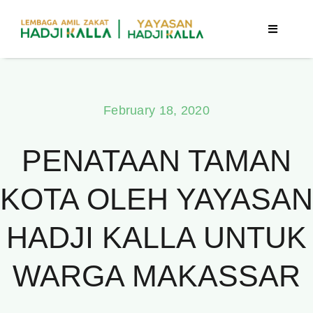
Skip
to
Toggle
Navigatio
content
Beranda
February 18, 2020
Berita
PENATAAN TAMAN
Program
KOTA OLEH YAYASAN
Tentang Kami
HADJI KALLA UNTUK
Publikasi
WARGA MAKASSAR