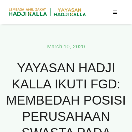
Skip
to
Toggle
Navigatio
content
Beranda
March 10, 2020
Berita
YAYASAN HADJI
Program
KALLA IKUTI FGD:
Tentang Kami
MEMBEDAH POSISI
Publikasi
PERUSAHAAN