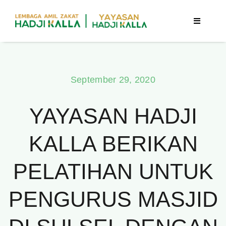
Skip
to
Toggle
Navigatio
content
Beranda
September 29, 2020
Berita
YAYASAN HADJI
Program
KALLA BERIKAN
Tentang Kami
PELATIHAN UNTUK
Publikasi
PENGURUS MASJID