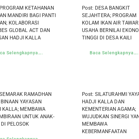
: PROGRAM KETAHANAN
Post: DESA BANGKIT
AN MANDIRI BAGI PANTI
SEJAHTERA; PROGRAM
AN; KOLABORASI
KOLAM IKAN AIR TAWAR
BES GLOBAL ACT DAN
USAHA BERNILAI EKONO
SAN HADJI KALLA
TINGGI DI DESA KAILI
ca Selengkapnya….
Baca Selengkapnya….
: SEMARAK RAMADHAN
Post: SILATURAHMI YA
 BINAAN YAYASAN
HADJI KALLA DAN
I KALLA; MEMBAWA
KEMENTERIAN AGAMA;
MBIRAAN UNTUK ANAK-
WUJUDKAN SINERGI YA
 DI PELOSOK
MEMBAWA
KEBERMANFAATAN
ca Selengkapnya….