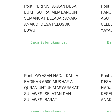
Post: PERPUSTAKAAN DESA
Post
BUKIT SUTRA; MEMBANGUN
PANG
SEMANGAT BELAJAR ANAK-
ASUH
ANAK DI DESA PELOSOK
CELE
LUWU
YAYA
Baca Selengkapnya….
Ba
Post: YAYASAN HADJI KALLA
Post
BAGIKAN 6500 MUSHAF AL-
DESA
QURAN UNTUK MASYARAKAT
HADJ
SULAWESI SELATAN DAN
KEGE
SULAWESI BARAT
ANAK
Baca Selengkapnya….
Ba