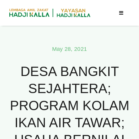
Skip
to
Toggle
Navigatio
content
Beranda
May 28, 2021
Berita
DESA BANGKIT
Program
SEJAHTERA;
Tentang Kami
PROGRAM KOLAM
Publikasi
IKAN AIR TAWAR;