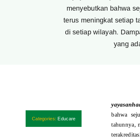
menyebutkan bahwa sej
terus meningkat setiap 
di setiap wilayah. Damp
yang ad
yayasanhad
bahwa sej
Categories:
Educare
tahunnya, 
terakredit