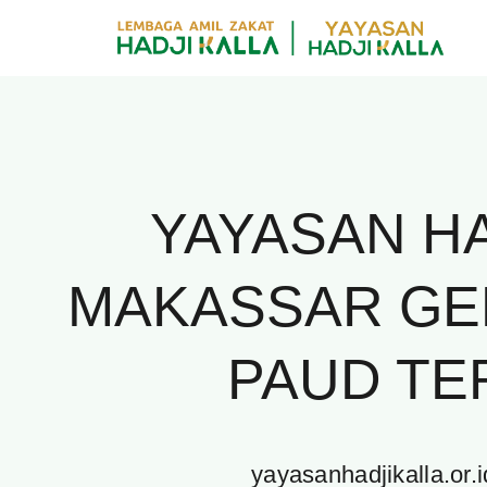
Skip
to
content
YAYASAN H
MAKASSAR GE
PAUD TE
yayasanhadjikalla.or