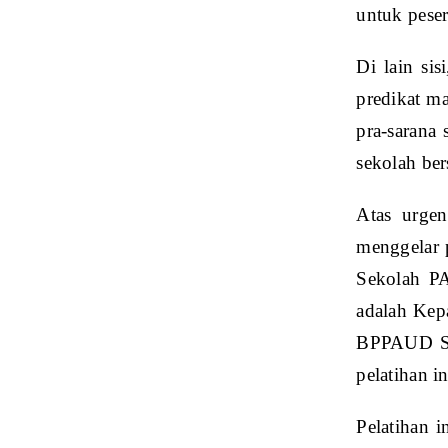
untuk pese
Di lain si
predikat ma
pra-sarana 
sekolah be
Atas urge
menggelar 
Sekolah PA
adalah Kep
BPPAUD Sul
pelatihan i
Pelatihan 