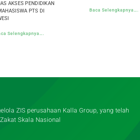
AS AKSES PENDIDIKAN
Baca Selengkapnya….
MAHASISWA PTS DI
ESI
aca Selengkapnya….
elola ZIS perusahaan Kalla Group, yang telah
Zakat Skala Nasional