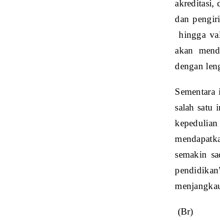
akreditasi,
dan pengiri
hingga val
akan menda
dengan leng
Sementara 
salah satu
kepedulian
mendapatkan
semakin sa
pendidikan
menjangkau
(Br)