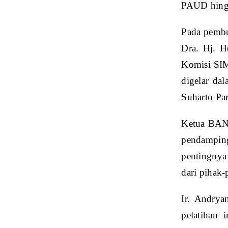
PAUD hingg
Pada pembu
Dra. Hj. H
Komisi SIM
digelar da
Suharto Par
Ketua BAN 
pendampin
pentingnya 
dari pihak-
Ir. Andry
pelatihan 