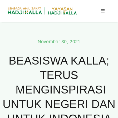
Skip
to
Toggle
Navigati
content
Beranda
November 30, 2021
Berita
BEASISWA KALLA;
Program
TERUS
Tentang Kami
MENGINSPIRASI
Publikasi
UNTUK NEGERI DAN