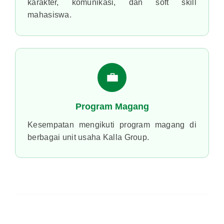
KATEGORI PENDAFTAR
Prestasi Akademik
Hafiz Alquran
Prestasi Olahraga & Seni
Keaktifan Berorganisasi
Disabilitas
PERIODE PENDAFTARAN
📅 BATAS WAKTU BATCH 1
25 Mei – 5 Juli 2026
Pendaftaran sudah di tutup