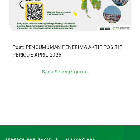
Post: PENGUMUMAN PENERIMA AKTIF POSITIF
PERIODE APRIL 2026
Baca Selengkapnya….