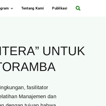
ogram
Tentang Kami
Publikasi
HTERA” UNTUK
TORAMBA
gkungan, fasilitator
elatihan Manajemen dan
an dengan tujuan bahwa