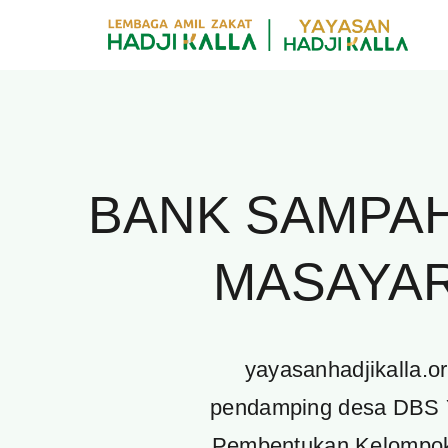
Skip
to
content
BANK SAMPAH
MASAYA
yayasanhadjikalla.o
pendamping desa DBS Y
Pembentukan Kelompok 