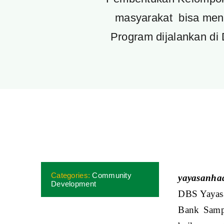
masyarakat bisa meng
Program dijalankan d
Categories:
Community
yayasanhad
Development
DBS Yayasa
Bank Sampa