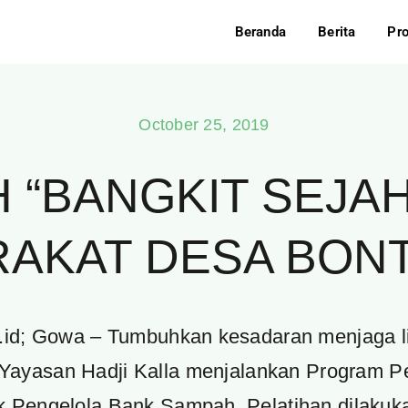
Beranda
Berita
Pr
October 25, 2019
 “BANGKIT SEJA
RAKAT DESA BON
r.id; Gowa – Tumbuhkan kesadaran menjaga lin
ayasan Hadji Kalla menjalankan Program P
Pengelola Bank Sampah. Pelatihan dilakuk