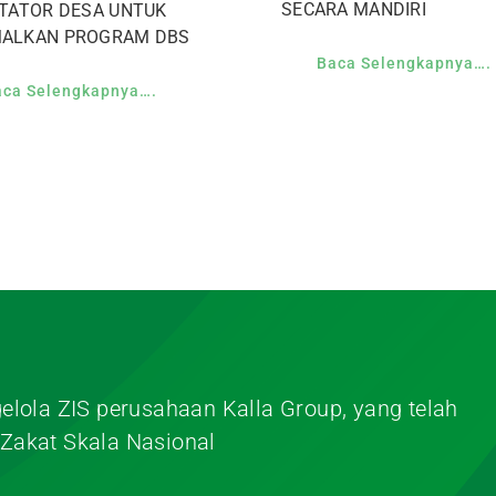
SECARA MANDIRI
ITATOR DESA UNTUK
MALKAN PROGRAM DBS
Baca Selengkapnya….
aca Selengkapnya….
elola ZIS perusahaan Kalla Group, yang telah
Zakat Skala Nasional