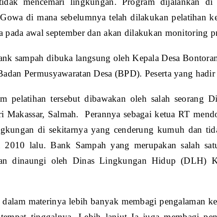
tidak mencemari lingkungan. Program dijalankan di
Gowa di mana sebelumnya telah dilakukan pelatihan ke
 pada awal september dan akan dilakukan monitoring 
bank sampah dibuka langsung oleh Kepala Desa Bontora
Badan Permusyawaratan Desa (BPD). Peserta yang hadir
am pelatihan tersebut dibawakan oleh salah seorang 
i Makassar, Salmah. Perannya sebagai ketua RT mendo
ngkungan di sekitarnya yang cenderung kumuh dan ti
n 2010 lalu. Bank Sampah yang merupakan salah sat
dan dinaungi oleh Dinas Lingkungan Hidup (DLH) K
 dalam materinya lebih banyak membagi pengalaman k
tempat tinggalnya. Lebih lanjut Ia juga membagi pe