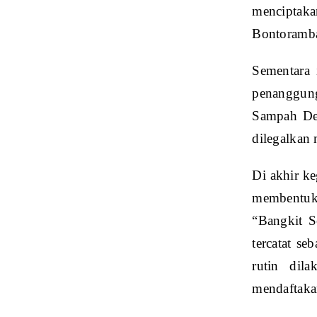
menciptakan
Bontoramb
Sementara 
penanggun
Sampah Des
dilegalkan
Di akhir ke
membentuk
“Bangkit S
tercatat s
rutin dil
mendaftaka