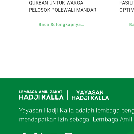
QURBAN UNTUK WARGA
FASIL
PELOSOK POLEWALI MANDAR
OPTI
Baca Selengkapnya….
B
Yayasan Hadji Kalla adalah lembaga peng
mendapatkan izin sebagai Lembaga Amil 