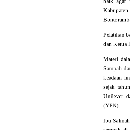
baik agar 
Kabupaten 
Bontoramba
Pelatihan 
dan Ketua 
Materi dal
Sampah dar
keadaan li
sejak tahu
Unilever 
(YPN).
Ibu Salmah
sampah di 