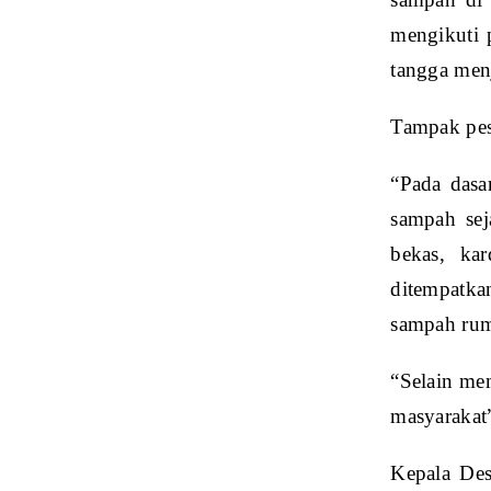
mengikuti 
tangga menj
Tampak pese
“Pada dasa
sampah sej
bekas, ka
ditempatka
sampah ruma
“Selain me
masyarakat
Kepala De