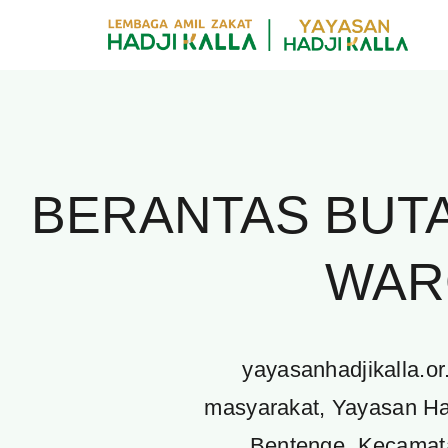
Skip
to
content
BERANTAS BUTA
WAR
yayasanhadjikalla.o
masyarakat, Yayasan Ha
Bentenge, Kecamata