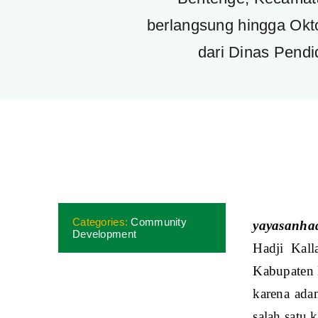
berlangsung hingga Okto
dari Dinas Pendi
Categories:
Community
yayasanhad
Development
Hadji Kall
Kabupaten 
karena ada
salah satu 