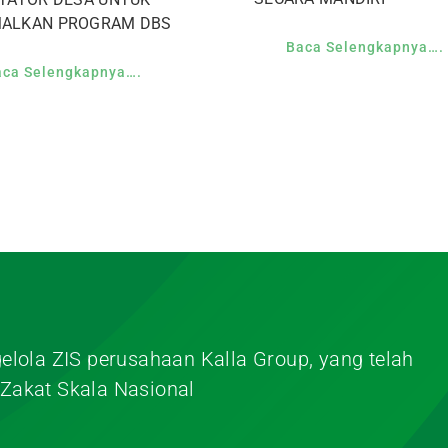
MALKAN PROGRAM DBS
Baca Selengkapnya….
aca Selengkapnya….
elola ZIS perusahaan Kalla Group, yang telah
Zakat Skala Nasional