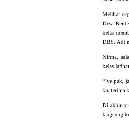
Melihat ur
Desa Bente
kelas memba
DBS, Adi m
Nirma, sal
kelas latih
“Iye pak, j
ka, terima 
Di akhir pr
langsung k