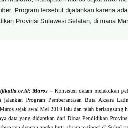
ber. Program tersebut dijalankan karena ad
dikan Provinsi Sulawesi Selatan, di mana Ma
jikalla.or.id; Maros
– Konsisten dalam melakukan pel
a jalankan Program Pemberantasan Buta Aksara Lati
Maros sejak awal Mei 2019 lalu dan telah berlangsung h
nya data yang didaptkan dari Dinas Pendidikan Provins
kabupaten dengan angka buta aksara tertinggi di Sulsel 