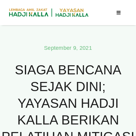
Skip
to
Toggle
Navigatio
content
Beranda
September 9, 2021
Berita
SIAGA BENCANA
Program
SEJAK DINI;
Tentang Kami
YAYASAN HADJI
Publikasi
KALLA BERIKAN