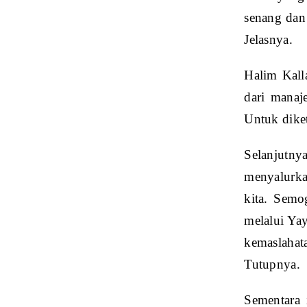
senang dan
Jelasnya.
Halim Kalla
dari manaj
Untuk dike
Selanjutnya
menyalurkan
kita. Semo
melalui Ya
kemaslaha
Tutupnya.
Sementara 