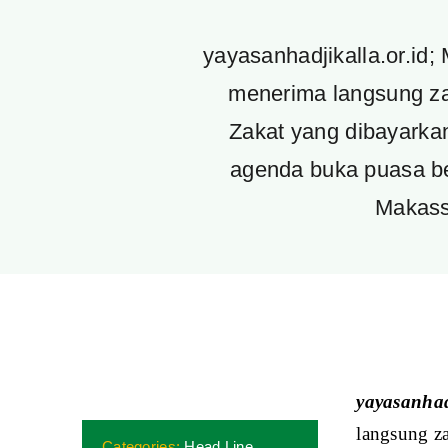
yayasanhadjikalla.or.id
menerima langsung za
Zakat yang dibayarkan
agenda buka puasa b
Makass
yayasanhad
langsung z
Categories:
Head Line