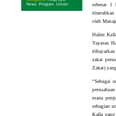
News
,
Program
,
Umum
sebesar 1
diserahkan
oleh Manaj
Halim Kall
Yayasan Ha
dibayarka
zakat peru
Zakat) yan
“Sebagai u
perusahaan
mana penju
sebagian u
Kalla yang