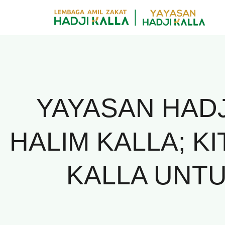
Skip
to
content
YAYASAN HADJ
HALIM KALLA; K
KALLA UNT