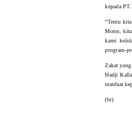
kepada PT.
“Tentu kit
Motor, kit
kami kelol
program-pr
Zakat yang
Hadji Kall
manfaat kep
(br)