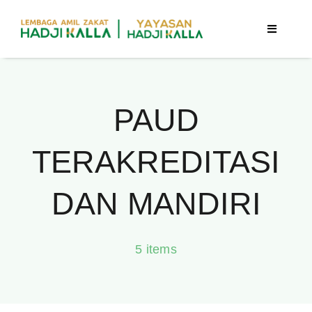
Skip
to
Toggle
Navigatio
content
Beranda
PAUD
Berita
TERAKREDITASI
Program
DAN MANDIRI
Tentang Kami
5 items
Publikasi