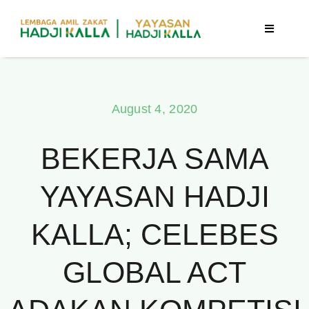
Skip
to
Toggle
Navigatio
content
Beranda
August 4, 2020
Berita
BEKERJA SAMA
Program
YAYASAN HADJI
Tentang Kami
KALLA; CELEBES
Publikasi
GLOBAL ACT